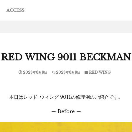
ACCESS
JACK
R
ING
EWA
ESE
F MERCEDES
L MOCCASIN
S
RED WING 9011 BECKMAN
2023年6月3日
2023年6月3日
RED WING
本日はレッド･ウィング 9011の修理例のご紹介です。
ー Before ー