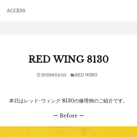
ACCESS
JACK
R
ING
EWA
ESE
F MERCEDES
L MOCCASIN
S
RED WING 8130
2023年3月5日
RED WING
本日はレッド･ウィング 8130の修理例のご紹介です。
ー Before ー