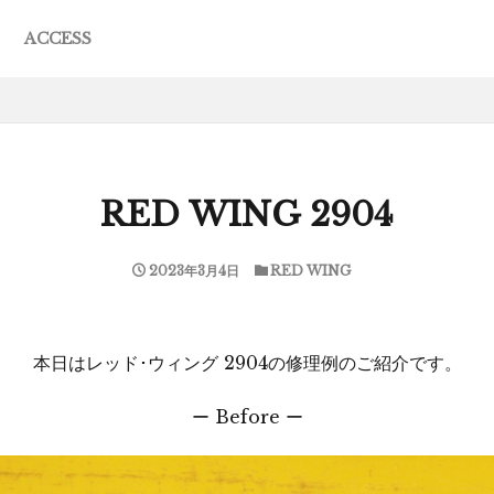
ACCESS
JACK
R
ING
EWA
ESE
F MERCEDES
L MOCCASIN
S
RED WING 2904
2023年3月4日
RED WING
本日はレッド･ウィング 2904の修理例のご紹介です。
ー Before ー