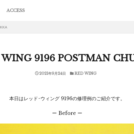
ACCESS
JACK
R
ING
EWA
ESE
F MERCEDES
L MOCCASIN
S
UKKA
 WING 9196 POSTMAN CH
2021年9月24日
RED WING
本日はレッド･ウィング 9196の修理例のご紹介です。
ー Before ー