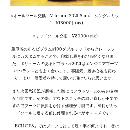
○オールソール交換 Vibram#2021 Sand シングルミッ
ド ¥13000(+tax)
○ミッドソール交換 ¥3000(+tax)
重厚感のあるビブラム#100ダブルミッドからクレープソー
ルにカスタムすることで、印象も履き心地も軽くなりまし
た。ボリュームのあるビブラム#2021はエンジニアブーツ
のバランスともよく合います。雰囲気、履き心地も変わ
り、より一層愛着を持って履いて頂けたらと思います。
また次回#2021が磨耗した際にはアウトソールのみの交換
が可能です。その際、アウトステッチの縫い直しが不要で
すのでブーツに負担をかけず修理が可能です。磨耗がミッ
ドソールに達する前に修理されるのがオススメです。
「ECHOES」ではブーツにとって履く事が何よりも一番の