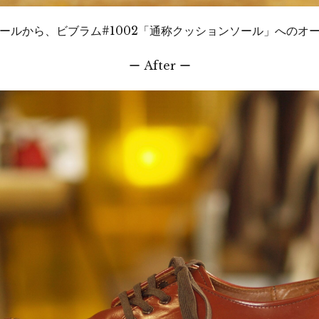
ールから、ビブラム#1002「通称クッションソール」へのオ
ー After ー