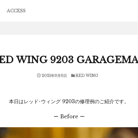
ACCESS
JACK
R
ING
EWA
ESE
F MERCEDES
L MOCCASIN
S
ED WING 9203 GARAGEM
2021年9月6日
RED WING
本日はレッド･ウィング 9203の修理例のご紹介です。
ー Before ー